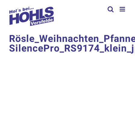
Zum
Inhalt
springen
Rösle_Weihnachten_Pfann
SilencePro_RS9174_klein_