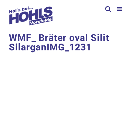
Zum
Inhalt
springen
WMF_ Bräter oval Silit
SilarganIMG_1231