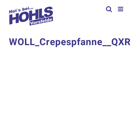
Zum
Inhalt
springen
WOLL_Crepespfanne__QXR