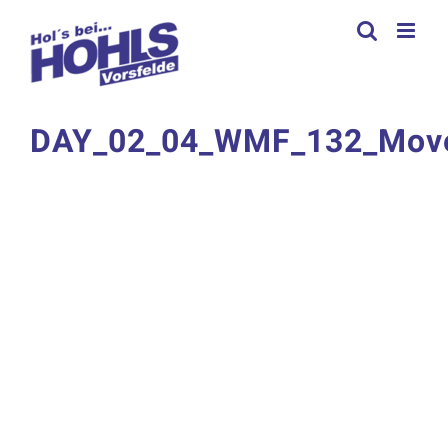
Zum
Inhalt
springen
DAY_02_04_WMF_132_Moveme