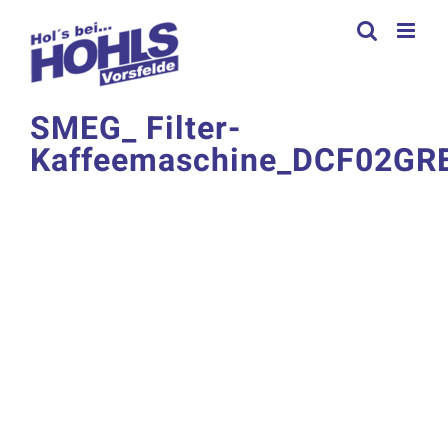
Zum
Inhalt
springen
SMEG_ Filter-
Kaffeemaschine_DCF02GR