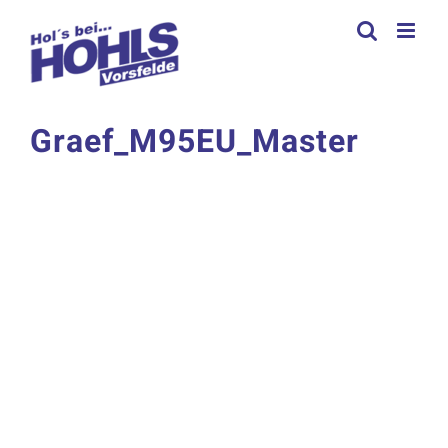
Zum
Inhalt
springen
Graef_M95EU_Master