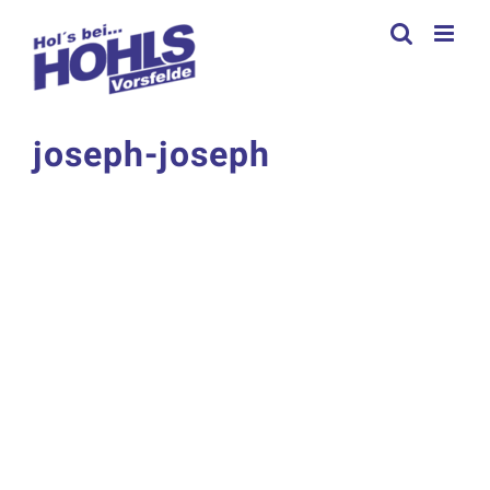
Zum
Inhalt
springen
joseph-joseph