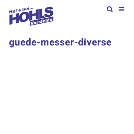
Zum
Inhalt
springen
guede-messer-diverse