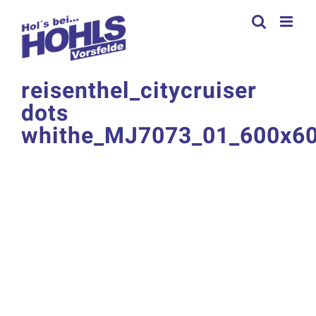
Zum
Inhalt
springen
reisenthel_citycruiser
dots
whithe_MJ7073_01_600x6